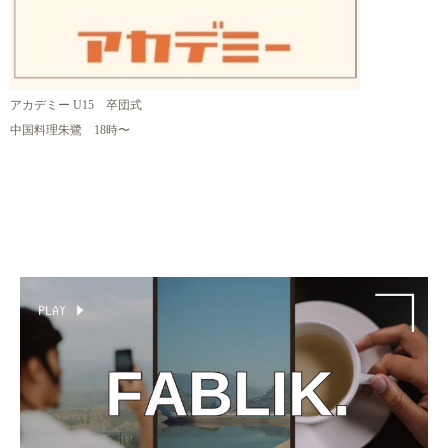
アカデミー U15 卒団式
中国料理朱鷺 18時〜