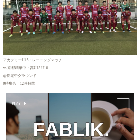
アカデミーU15トレーニングマッチ
vs 京都精華中・高U15.U16
@長尾中グラウンド
9時集合 12時解散