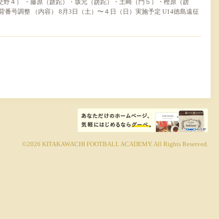
交野４） ・藤原（蹉跎）・坂元（蹉跎）・土崎（門５）・樫原（蹉
背番号調整 （内容） 8月3日（土）〜４日（日）実施予定 U14徳島遠征
©2026
KITAKAWACHI FOOTBALL ACADEMY
. All Rights Reserved.