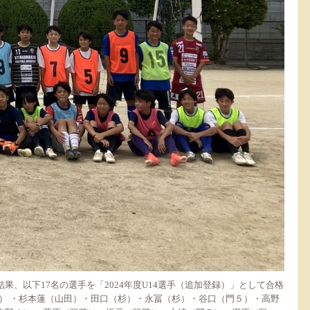
果、以下17名の選手を「2024年度U14選手（追加登録）」として合格
名） ・杉本蓮（山田）・田口（杉）・永冨（杉）・谷口（門５）・高野