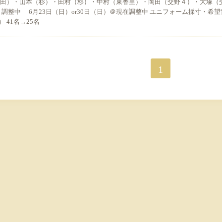
山田）・山本（杉）・田村（杉）・中村（東香里）・岡田（交野４）・大塚（
調整中 6月23日（日）or30日（日）＠現在調整中 ユニフォーム採寸・希望
41名→25名
1