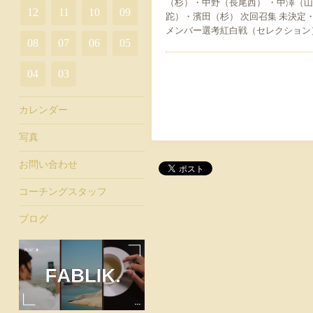
（杉）・中野（長尾西） ・中澤（
12
11
10
09
跎）・濱田（杉） 次回召集 未決定・
メンバー選考紅白戦（セレクション） 
08
07
06
05
04
03
カレンダー
写真
お問い合わせ
コーチングスタッフ
ブログ