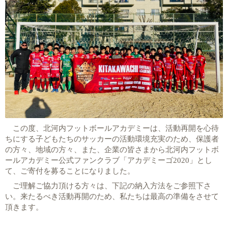
この度、北河内フットボールアカデミーは、活動再開を心待
ちにする子どもたちのサッカーの活動環境充実のため、保護者
の方々、地域の方々、また、企業の皆さまから北河内フットボ
ールアカデミー公式ファンクラブ「アカデミーゴ
2020
」とし
て、ご寄付を募ることになりました。
ご理解ご協力頂ける方々は、下記の納入方法をご参照下さ
い。
来たるべき活動再開のため、私たちは最高の準備をさせて
頂きます。