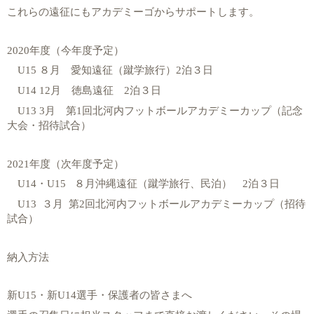
これらの遠征にもアカデミーゴからサポートします。
2020
年度（今年度予定）
U15
８月 愛知遠征（蹴学旅行）
2
泊３日
U14 12
月 徳島遠征
2
泊３日
U13 3
月 第
1
回北河内フットボールアカデミーカップ（記念
大会・招待試合）
2021
年度（次年度予定）
U14
・
U15
８月沖縄遠征（蹴学旅行、民泊）
2
泊３日
U13
３月
第
2
回北河内フットボールアカデミーカップ（招待
試合）
納入方法
新
U15
・新
U14
選手・保護者の皆さまへ