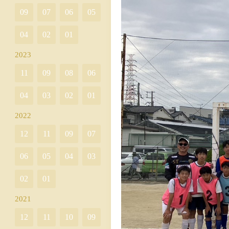
09
07
06
05
04
02
01
2023
11
09
08
06
04
03
02
01
2022
12
11
09
07
06
05
04
03
02
01
2021
12
11
10
09