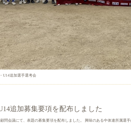
・U14追加選手選考会
・U14追加募集要項を配布しました
ー部顧問会議にて、表題の募集要項を配布しました。 興味のある中体連所属選