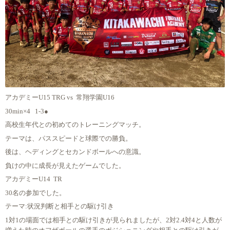
アカデミーU15 TRG vs 常翔学園U16
30min×4 1-3●
高校生年代との初めてのトレーニングマッチ。
テーマは、パススピードと球際での勝負。
後は、ヘディングとセカンドボールへの意識。
負けの中に成長が見えたゲームでした。
アカデミーU14 TR
30名の参加でした。
テーマ:状況判断と相手との駆け引き
1対1の場面では相手との駆け引きが見られましたが、2対2.4対4と人数が